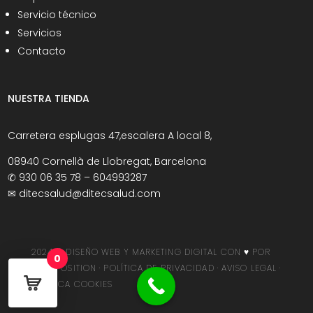
Servicio técnico
Servicios
Contacto
NUESTRA TIENDA
Carretera esplugas 47,escalera A local 8,
08940 Cornellà de Llobregat, Barcelona
✆
930 06 35 78 – 604993287
✉
ditecsalud@ditecsalud.com
2024 © DISEÑO WEB Y MARKETING DIGITAL
CON ♥️ POR
0
SERVIPOSITION ·
POLÍTICA DE PRIVACIDAD
·
AVISO LEGAL
·
POLÍTICA COOKIES