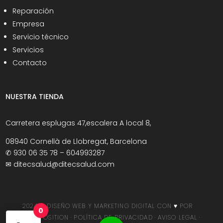
Reparación
Empresa
Servicio técnico
Servicios
Contacto
NUESTRA TIENDA
Carretera esplugas 47,escalera A local 8,
08940 Cornellà de Llobregat, Barcelona
✆
930 06 35 78 – 604993287
✉
ditecsalud@ditecsalud.com
2024 © DISEÑO WEB Y MARKETING DIGITAL
CON ♥️ POR
0
SERVIPOSITION ·
POLÍTICA DE PRIVACIDAD
·
AVISO LEGAL
·