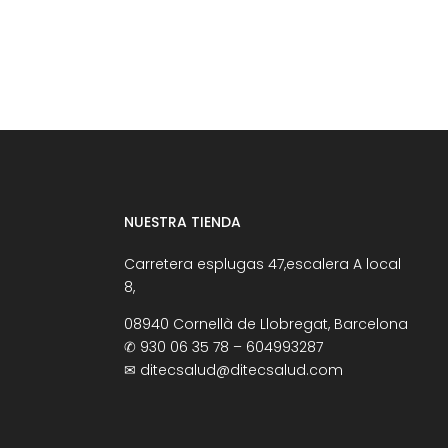
NUESTRA TIENDA
Carretera esplugas 47,escalera A local
8,
08940 Cornellà de Llobregat, Barcelona
✆
930 06 35 78 – 604993287
✉
ditecsalud@ditecsalud.com