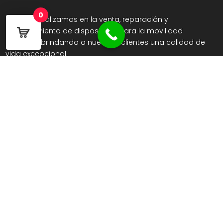
0
Nos especializamos en la venta, reparación y
mantenimiento de dispositivos para la movilidad
reducida, brindando a nuestros clientes una calidad de
vida excepcional.
CATEGORIAS
Movilidad
Geriatria y ortopédia
Descanso y relax
Fitness y deporte
Baño ducha y aseo
Recambios y accesorios
INFORMACIÓN