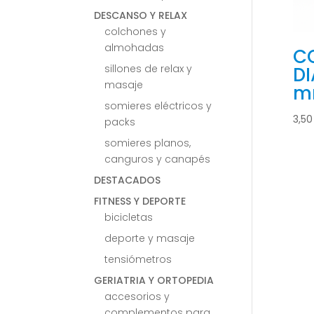
DESCANSO Y RELAX
colchones y
almohadas
C
sillones de relax y
DI
masaje
m
somieres eléctricos y
3,5
packs
somieres planos,
canguros y canapés
DESTACADOS
FITNESS Y DEPORTE
bicicletas
deporte y masaje
tensiómetros
GERIATRIA Y ORTOPEDIA
accesorios y
complementos para